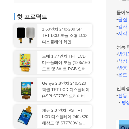
들어오는
핫 프로덕트
•
물질 
•
검사 
1.69인치 240x280 SPI
•
시각 
TFT LCD 모듈 소형 LCD
디스플레이 화면
성능 
•
밝기
도매 1.77인치 TFT LCD
•
색상 
디스플레이 모듈 (128x160
•
반응 
도트 및 8비트 RGB 인터페
•
온도 
이스)
Genyu 2.8인치 240x320
신뢰성
픽셀 TFT LCD 디스플레이
•
진동 
(4SPI ST7789 드라이버
TN 투과형 18핀 납땜
•
평생
제뉴 2.0 인치 IPS TFT
LCD 디스플레이 240x320
해상도 및 ST7789V 드라