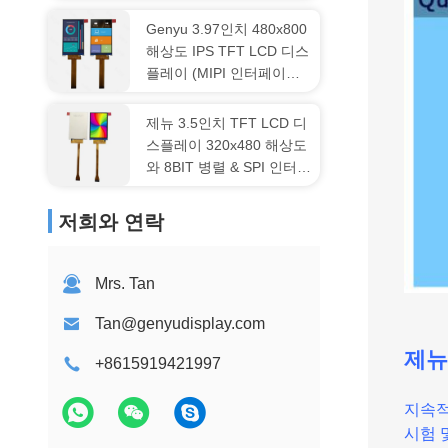
이버
Genyu 3.97인치 480x800
해상도 IPS TFT LCD 디스
플레이 (MIPI 인터페이스
및 GC9503 드라이브 IC
포함)
제뉴 3.5인치 TFT LCD 디
스플레이 320x480 해상도
와 8BIT 병렬 & SPI 인터페
이스
저희와 연락
Mrs. Tan
Tan@genyudisplay.com
제뉴
+8615919421997
지속적
시험 